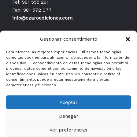
Tel: 981 555 291
Fax: 981 572 077
info@ezaroediciones.com
Inicio
Gestionar consentimiento
Contacto
Publicaciones
Para ofrecer las mejores experiencias, utilizamos tecnologías
como las cookies para almacenar y/o acceder a la información del
Política de privacidad
dispositivo. El consentimiento de estas tecnologías nos permitirá
Aviso legal y condiciones
procesar datos como el comportamiento de navegación o las
identificaciones únicas en este sitio. No consentir o retirar el
generales de uso
consentimiento, puede afectar negativamente a ciertas
Políticas de cookies
características y funciones.
Aceptar
Denegar
Ver preferencias
Copyright © 2026 Ézaro Ediciones | Powered by Ézaro