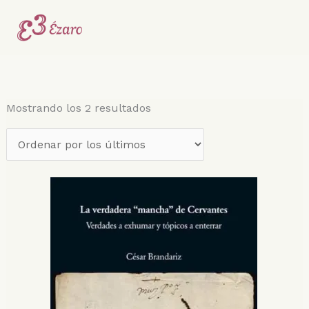
Ir
Ordenado
al
por
contenido
los
últimos
Mostrando los 2 resultados