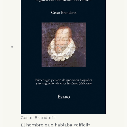
César Brandariz
El hombre que hablaba «difícil»