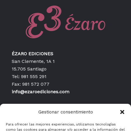
ÉZARO EDICIONES
San Clemente, 1A 1
15.705 Santiago
Tel: 981 555 291
Fax: 981 572 077
info@ezaroediciones.com
Inicio
Gestionar consentimiento
Contacto
Publicaciones
Para ofrecer las mejores experiencias, utilizamos tecnologías
como las cookies para almacenar y/o acceder a la información del