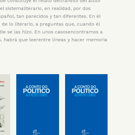
e constituye el relato deltránsito del autor
l sistemaliterario, en realidad, por dos
español, tan parecidos y tan diferentes. En él
 de lo literario, a preguntas que, cuando él
ie se las hizo. En unos casosencontramos a
os, habrá que leerentre líneas y hacer memoria