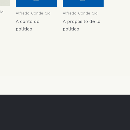
id
Alfredo Conde Cid
Alfredo Conde Cid
A conto do
A propósito de lo
político
político