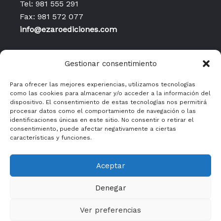
Tel: 981 555 291
Fax: 981 572 077
info@ezaroediciones.com
Inicio
Gestionar consentimiento
Contacto
Publicaciones
Para ofrecer las mejores experiencias, utilizamos tecnologías
como las cookies para almacenar y/o acceder a la información del
Política de privacidad
dispositivo. El consentimiento de estas tecnologías nos permitirá
Aviso legal y condiciones
procesar datos como el comportamiento de navegación o las
identificaciones únicas en este sitio. No consentir o retirar el
generales de uso
consentimiento, puede afectar negativamente a ciertas
Políticas de cookies
características y funciones.
Aceptar
Denegar
Ver preferencias
Copyright © 2026 Ézaro Ediciones | Powered by Ézaro