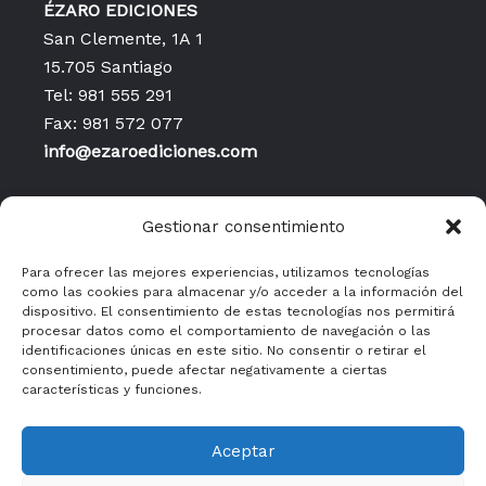
ÉZARO EDICIONES
San Clemente, 1A 1
15.705 Santiago
Tel: 981 555 291
Fax: 981 572 077
info@ezaroediciones.com
Inicio
Gestionar consentimiento
Contacto
Publicaciones
Para ofrecer las mejores experiencias, utilizamos tecnologías
como las cookies para almacenar y/o acceder a la información del
Política de privacidad
dispositivo. El consentimiento de estas tecnologías nos permitirá
Aviso legal y condiciones
procesar datos como el comportamiento de navegación o las
identificaciones únicas en este sitio. No consentir o retirar el
generales de uso
consentimiento, puede afectar negativamente a ciertas
Políticas de cookies
características y funciones.
Aceptar