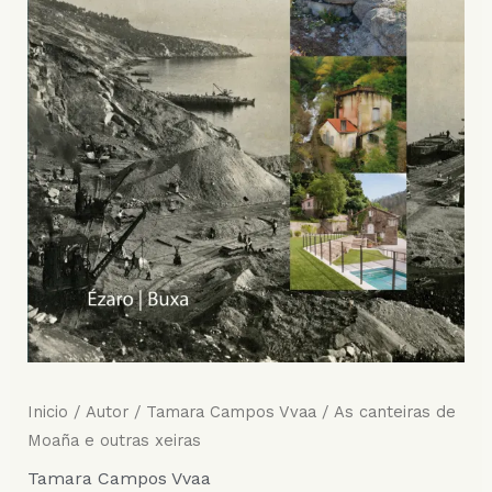
Inicio
/
Autor
/
Tamara Campos Vvaa
/ As canteiras de
Moaña e outras xeiras
Tamara Campos Vvaa