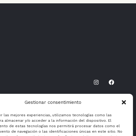
Gestionar consentimiento
er las mejores experiencias, utilizamos tecnologías como las
a almacenar y/o acceder a la información del dispositivo. El
ento de estas tecnologías nos permitirá procesar datos como el
ento de navegación o las identificaciones únicas en este sitio. No