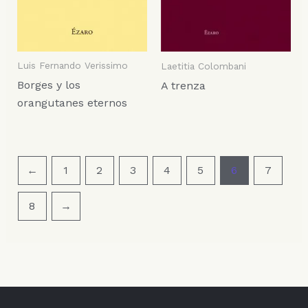
Luis Fernando Verissimo
Laetitia Colombani
Borges y los
A trenza
orangutanes eternos
←
1
2
3
4
5
6
7
8
→