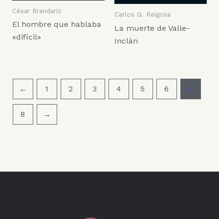
César Brandariz
Carlos G. Reigosa
El hombre que hablaba
La muerte de Valle-
«difícil»
Inclán
←
1
2
3
4
5
6
7
8
→